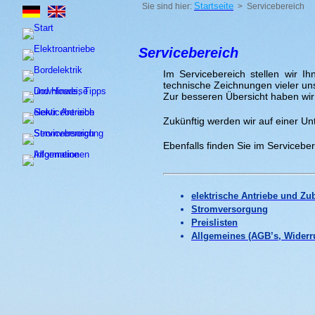
Startseite
Sie sind hier:
> Servicebereich
Servicebereich
I
m Servicebereich stellen wir Ih
technische Zeichnungen vieler u
Zur besseren Übersicht haben wir 
Zukünftig werden wir auf einer Un
Ebenfalls finden Sie im Servicebe
elektrische Antriebe und Zu
Stromversorg
ung
Preisliste
n
Allgemeines (AGB’s, Widerr